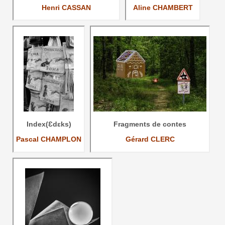
Henri CASSAN
Aline CHAMBERT
Index(Ɛdɛks)
Fragments de contes
Pascal CHAMPLON
Gérard CLERC